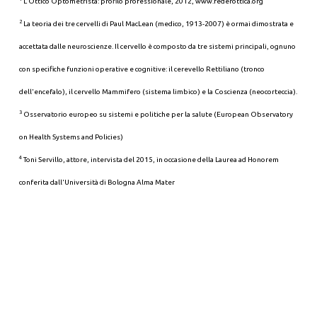
L'Ottico Optometrista: profilo professionale, 2012, www.federottica.org
2
La teoria dei tre cervelli di Paul MacLean (medico, 1913-2007) è ormai dimostrata e
accettata dalle neuroscienze. Il cervello è composto da tre sistemi principali, ognuno
con specifiche funzioni operative e cognitive: il cerevello Rettiliano (tronco
dell'encefalo), il cervello Mammifero (sistema limbico) e la Coscienza (neocorteccia).
3
Osservatorio europeo su sistemi e politiche per la salute (European Observatory
on Health Systems and Policies)
4
Toni Servillo, attore, intervista del 2015, in occasione della Laurea ad Honorem
conferita dall'Università di Bologna Alma Mater