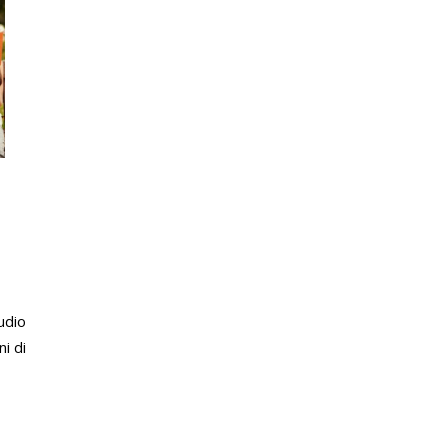
udio
i di